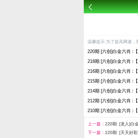
温馨提示:为了提高网速，
220期 [六创]白金六肖 :
218期 [六创]白金六肖 :【
216期 [六创]白金六肖 :
215期 [六创]白金六肖 :
214期 [六创]白金六肖 
212期 [六创]白金六肖 :
210期 [六创]白金六肖 :【
上一篇：
220期: [龙人]
下一篇：
220期: [天天好